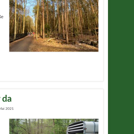
ße
 da
Mai 2021