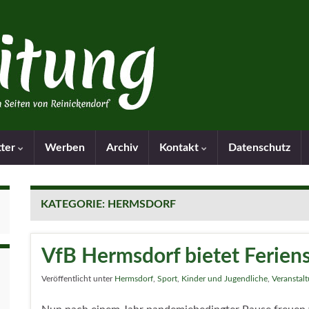
tter
Werben
Archiv
Kontakt
Datenschutz
KATEGORIE:
HERMSDORF
VfB Hermsdorf bietet Feriens
Veröffentlicht unter
Hermsdorf
,
Sport
,
Kinder und Jugendliche
,
Veranstal