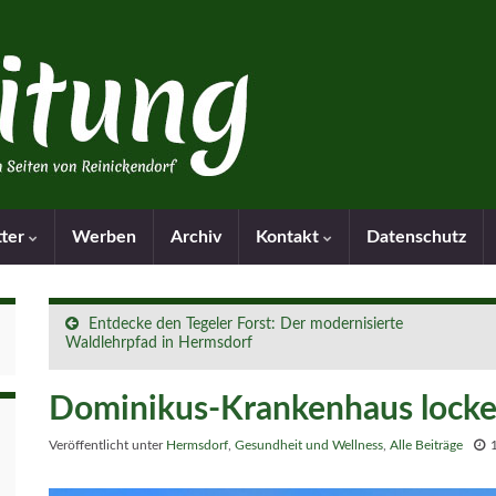
tter
Werben
Archiv
Kontakt
Datenschutz
Entdecke den Tegeler Forst: Der modernisierte
Waldlehrpfad in Hermsdorf
Dominikus-Krankenhaus locke
Veröffentlicht unter
Hermsdorf
,
Gesundheit und Wellness
,
Alle Beiträge