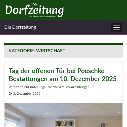
Die Dorfzeitung
Navig
umsc
KATEGORIE:
WIRTSCHAFT
Tag der offenen Tür bei Poeschke
Bestattungen am 10. Dezember 2025
Veröffentlicht unter
Tegel
,
Wirtschaft
,
Veranstaltungen
3. Dezember 2025