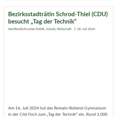
Wirtschaftssenatorin besucht
Reinickendorfer Unternehmen
Veröffentlicht unter
Wirtschaft
,
Politik
12. Juli 2024
Viel zu kosten hatte Wirtschaftssenatorin Franziska
Giffey heute bei ihren Unternehmensbesuchen in
Reinickendorf. Bezirksbürgermeisterin Emine
Demirbüken-Wegner hatte Giffey eingeladen, auf ihrer
vormittäglichen Bezirkstour ein Traditionsunternehmen
und ein Start-up kennen zu lernen.
Weiterlesen