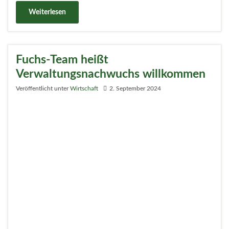
Weiterlesen
Fuchs-Team heißt
Verwaltungsnachwuchs willkommen
Veröffentlicht unter
Wirtschaft
2. September 2024
Für 20 Auszubildende und Anwärter begann am
heutigen 2. September der offizielle Weg in die
Arbeitswelt des Bezirksamtes Reinickendorf.
Weiterlesen