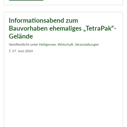
Mehrfach-Verteilerdosen kennt jeder aus dem eigenen
Haushalt. So eine Art riesige Verteilerdosen im Berliner
Hochspannungsnetz sind die 17 Netzknoten von
Stromnetz Berlin. Sie versorgen jeweils mehrere
Umspannwerke in einer Region mit großen Mengen
Strom und einer Spannung von 110.000 Volt. Einer
dieser Netzknoten im Norden der Stadt wird in den
kommenden Jahren gegen einen neuen ausgetauscht.
Für den künftigen Netzknoten Wittenau an der
Holzhauser Straße war am 19. Juni erster Spatenstich.