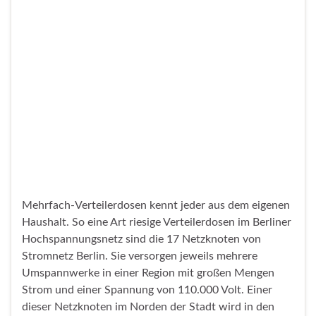
Unter der Schirmherrschaft von
Bezirksbürgermeisterin Emine Demirbüken-Wegner
(CDU) organisiert die ehrenamtliche „Initiative
Ausbildungsplatz-Paten“ den jährlichen Wettbewerb
um die ausbildungsfreundlichsten Unternehmen im
Bezirk.
Weiterlesen
Wirtschaftsempfang in ehemaliger
Frachthalle des TXL: Drei weitere
Local Champions geehrt
Veröffentlicht unter
Wirtschaft
10. Juni 2024