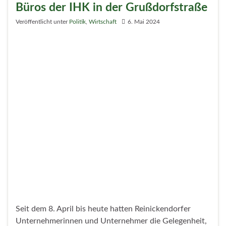
An Bord des Schiffes „Moby Dick“ feierte der
GEWIWO-Vorstand mit Gästen aus Politik und
Wohnungswirtschaft das 100-jährige Bestehen.
Gewürdigt wurde die große Bedeutung der GEWIWO
im sozialen Wohnungsbau für Reinickendorf.
Weiterlesen
1
2
3
4
5
6