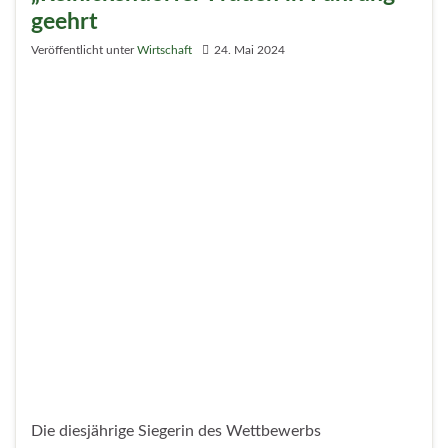
Richtfest am Donnerstag an der Wittestraße in Tegel:
Dort baut der Logistiker Prologis ein All-Electric-
Building – innovativ, nachhaltig und klimaneutral.
Weiterlesen
Wirtschaftsstandort Reinickendorf –
positive Bilanz des ersten Pop-Up
Büros der IHK in der Grußdorfstraße
Veröffentlicht unter
Politik
,
Wirtschaft
6. Mai 2024