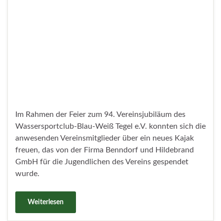
besucht „Tag der Technik“
Veröffentlicht unter
Politik
,
Schule
,
Wirtschaft
18. Juli 2024
Am 16. Juli 2024 lud das Romain-Rolland-Gymnasium
in der Cité Foch zum „Tag der Technik“ ein. Rund 1.000
Schülerinnen und Schülern konnten dabei in die
facettenreiche Welt der Elektro- und
Informationstechnik eintauchen. Zur Begrüßung und
bei einem Rundgang, an dem auch die Staatssekretärin
für Bildung, Christina Henke teilnahm, war
Bezirksstadträtin Julia Schrod-Thiel in Vertretung für
Schulstadtrat Harald Muschner vor Ort.
Weiterlesen