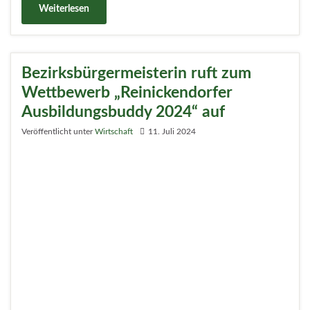
Sind Sie ein Unternehmen, das sich für die Ausbildung
junger Menschen einsetzt? Engagieren Sie sich für ein
vielfältiges Ausbildungsangebot? Gehen Sie im
Ausbildungsbereich auch einmal ganz neue Wege?
Dann sind Sie hier genau richtig: Bewerben Sie sich mit
Ihrem Unternehmen für den „Reinickendorfer
Ausbildungsbuddy 2024“, den die Initiative
„Ausbildungsplatz Paten“ gemeinsam mit dem
Bezirksamt Reinickendorf jedes Jahr organisiert.
Weiterlesen
Informationsabend zum