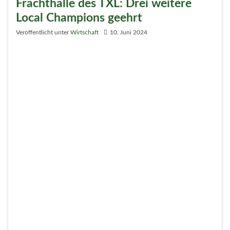
Gemeinsam handeln können, um bezirksweit einen
Unterschied zu machen. Das war das Ziel der
„Klima.fit“-Fortbildung an der Volkshochschule (VHS)
Reinickendorf, die am 4. Juni ihren Abschluss fand.
Bezirksbürgermeisterin Emine Demirbüken-Wegner
(CDU) dankte im Recycling-Kaufhaus „NochMall“ den
Kursteilnehmern für ihr Interesse am Klimaschutz und
verlieh Zertifikate für ihre erfolgreiche Teilnahme.
Weiterlesen