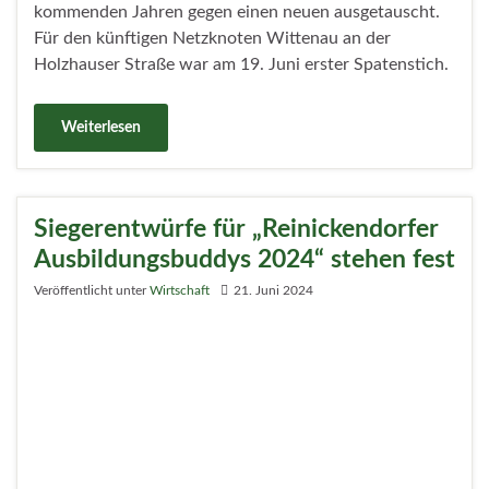
In ungewöhnlichem Ambiente empfing
Bezirksbürgermeisterin Emine Demirbüken-Wegner
(CDU) am Donnerstagabend (6.6.) Reinickendorfer