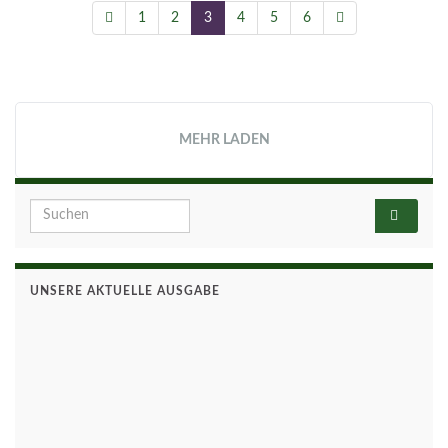
Termine der Blutspenden in Reinickendorf.
© 2026 Die Dorfzeitung.
Gemacht mit
von
Graphene Themes
.