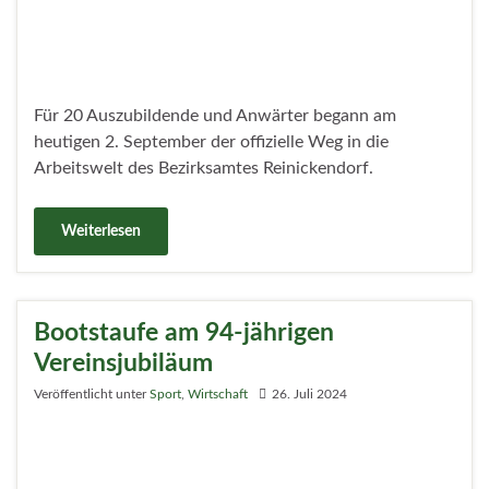
Bootstaufe am 94-jährigen
Vereinsjubiläum
Veröffentlicht unter
Sport
,
Wirtschaft
26. Juli 2024
Im Rahmen der Feier zum 94. Vereinsjubiläum des
Wassersportclub-Blau-Weiß Tegel e.V. konnten sich die
anwesenden Vereinsmitglieder über ein neues Kajak
freuen, das von der Firma Benndorf und Hildebrand
GmbH für die Jugendlichen des Vereins gespendet
wurde.
Weiterlesen
Bezirksstadträtin Schrod-Thiel (CDU)