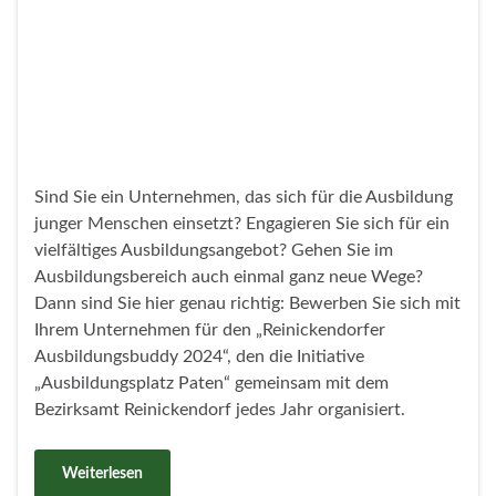
Heute Abend findet ab 18:00 Uhr ein
Informationsabend rund um das neue
Wohnungsquartier auf dem ehemaligen Tetra Pak
Gelände in Heiligensee statt.
Weiterlesen
Erster Spatenstich für neuen
Netzknoten Wittenau
Veröffentlicht unter
Wittenau
,
Wirtschaft
21. Juni 2024