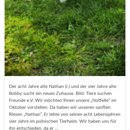
Der acht Jahre alte Nathan (r.) und der vier Jahre alte
Bobby sucht ein neues Zuhause. Bild: Tiere suchen
Freunde e.V. Wir möchten Ihnen unsere „Notfelle“ im
Oktober vorstellen. Da haben wir unseren sanften
Riesen „Nathan“. Er lebte von seinen acht Lebensjahren
vier Jahre im polnischen Tierheim. Wir haben uns für
ihn entschieden, da er …