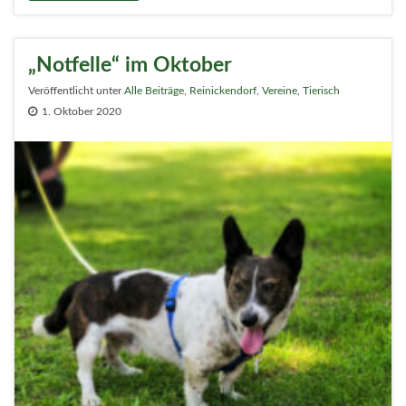
„Notfelle“ im Oktober
Veröffentlicht unter
Alle Beiträge
,
Reinickendorf
,
Vereine
,
Tierisch
1. Oktober 2020