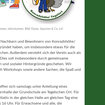
mmen, mitzuturnen. Bild: Füxxe, Spazzen & Co. e.V.
rn, Nachbarn und Bewohnern von Konradshöhe/
egründet haben, um insbesondere etwas für die
chen. Außerdem versteht sich der Verein auch als
. Dies soll insbesondere durch gemeinsame
n und sozialer Hintergründe geschehen. Wir
ch Workshops sowie andere Sachen, die Spaß und
reffen sich samstags unter Anleitung eines
Turnhalle der Grundschule am Tegelschen Ort. Für
tiativ in der gleichen Halle am gleichen Tag eine
s 16 Uhr. Für Erwachsene und alle, die