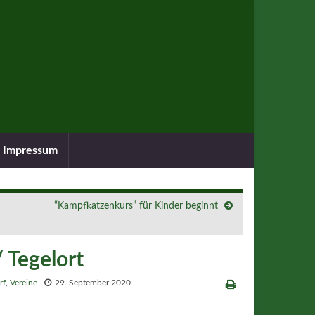
Impressum
“Kampfkatzenkurs” für Kinder beginnt
 Tegelort
rf
,
Vereine
29. September 2020