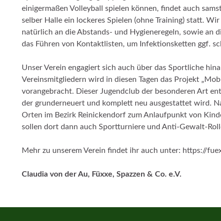
einigermaßen Volleyball spielen können, findet auch samst
selber Halle ein lockeres Spielen (ohne Training) statt. W
natürlich an die Abstands- und Hygieneregeln, sowie an
das Führen von Kontaktlisten, um Infektionsketten ggf. s
Unser Verein engagiert sich auch über das Sportliche hina
Vereinsmitgliedern wird in diesen Tagen das Projekt „Mob
vorangebracht. Dieser Jugendclub der besonderen Art en
der grunderneuert und komplett neu ausgestattet wird. Na
Orten im Bezirk Reinickendorf zum Anlaufpunkt von Kin
sollen dort dann auch Sportturniere und Anti-Gewalt-Rolle
Mehr zu unserem Verein findet ihr auch unter: https://fu
Claudia von der Au, Füxxe, Spazzen & Co. e.V.