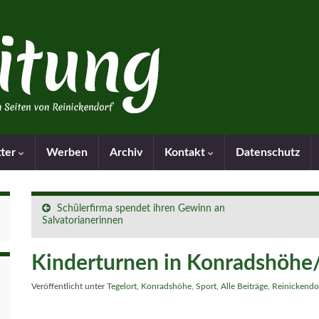
tter
Werben
Archiv
Kontakt
Datenschutz
Schülerfirma spendet ihren Gewinn an
Salvatorianerinnen
Kinderturnen in Konradshöhe/
Veröffentlicht unter
Tegelort
,
Konradshöhe
,
Sport
,
Alle Beiträge
,
Reinickendo