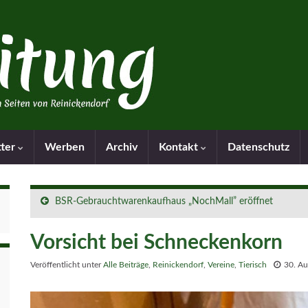
tter
Werben
Archiv
Kontakt
Datenschutz
BSR-Gebrauchtwarenkaufhaus „NochMall” eröffnet
Vorsicht bei Schneckenkorn
Veröffentlicht unter
Alle Beiträge
,
Reinickendorf
,
Vereine
,
Tierisch
30. A