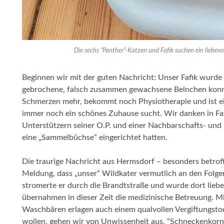
Die sechs “Panther”-Katzen und Fafik suchen ein liebevol
Beginnen wir mit der guten Nachricht: Unser Fafik wurde 
gebrochene, falsch zusammen gewachsene Beinchen konnt
Schmerzen mehr, bekommt noch Physiotherapie und ist ein 
immer noch ein schönes Zuhause sucht. Wir danken in Fa
Unterstützern seiner O.P. und einer Nachbarschafts- und F
eine „Sammelbüchse“ eingerichtet hatten.
Die traurige Nachricht aus Hermsdorf – besonders betroffe
Meldung, dass „unser“ Wildkater vermutlich an den Folgen
stromerte er durch die Brandtstraße und wurde dort liebe
übernahmen in dieser Zeit die medizinische Betreuung. M
Waschbären erlagen auch einem qualvollen Vergiftungst
wollen, gehen wir von Unwissenheit aus. “Schneckenkorn“ 