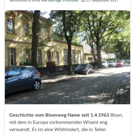
Veröffentlicht unter
Alle Beiträge
,
Postmaxe
25. September 2017
Geschichte vom Bisonweg
Name seit 1.4.1963
Bison,
mit dem in Europa vorkommenden Wisent eng
verwandt. Es ist eine Wildrindart, die in Teilen