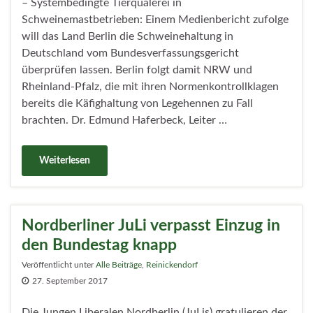
– Systembedingte Tierquälerei in
Schweinemastbetrieben: Einem Medienbericht zufolge
will das Land Berlin die Schweinehaltung in
Deutschland vom Bundesverfassungsgericht
überprüfen lassen. Berlin folgt damit NRW und
Rheinland-Pfalz, die mit ihren Normenkontrollklagen
bereits die Käfighaltung von Legehennen zu Fall
brachten. Dr. Edmund Haferbeck, Leiter …
Weiterlesen
Nordberliner JuLi verpasst Einzug in
den Bundestag knapp
Veröffentlicht unter
Alle Beiträge
,
Reinickendorf
27. September 2017
Die Jungen Liberalen Nordberlin (JuLis) gratulieren der