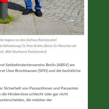
ller begann vor dem Rathaus Reinickendorf.
it Behinderung), Dr. Peter Bobien (Beirat für Menschen mit
t). (Bild: Bezirksamt Reinickendorf)
und Sehbehindertenvereins Berlin (ABSV) am
rat Uwe Brockhausen (SPD) und die bezirkliche
 der Sicherheit von Passantinnen und Passanten
die Hindernisse schlecht oder gar nicht
unterscheiden, die meisten der