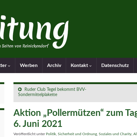
tter
Werben
Archiv
Kontakt
Datenschutz
Ruder Club Tegel bekommt BVV-
Sondermittelplakette
Aktion „Pollermützen“ zum Ta
6. Juni 2021
Veröffentlicht unter
Politik
,
Sicherheit und Ordnung
,
Soziales und Charity
,
Al