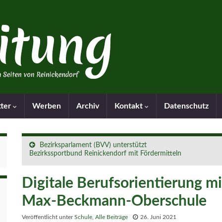
tter
Werben
Archiv
Kontakt
Datenschutz
Bezirksparlament (BVV) unterstützt
Bezirkssportbund Reinickendorf mit Fördermitteln
Digitale Berufsorientierung m
Max-Beckmann-Oberschule
Veröffentlicht unter
Schule
,
Alle Beiträge
26. Juni 2021