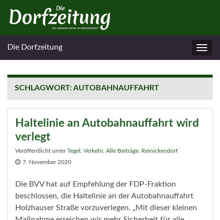
Die Dorfzeitung
Navig
umsc
SCHLAGWORT:
AUTOBAHNAUFFAHRT
Haltelinie an Autobahnauffahrt wird
verlegt
Veröffentlicht unter
Tegel
,
Verkehr
,
Alle Beiträge
,
Reinickendorf
7. November 2020
Die BVV hat auf Empfehlung der FDP-Fraktion
beschlossen, die Haltelinie an der Autobahnauffahrt
Holzhauser Straße vorzuverlegen. „Mit dieser kleinen
Maßnahme erreichen wir mehr Sicherheit für alle