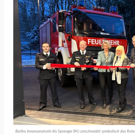
Berlins Innensenatorin Iris Spranger (M.) zerschneidet symbolisch das Rot