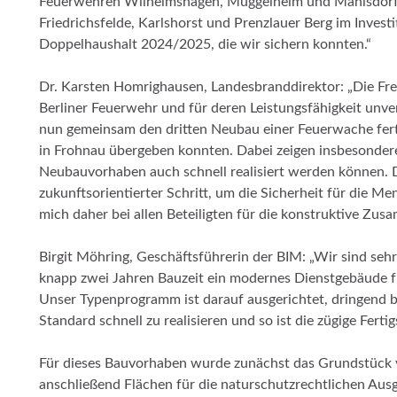
Feuerwehren Wilhelmshagen, Müggelheim und Mahlsdorf, 
Friedrichsfelde, Karlshorst und Prenzlauer Berg im Inves
Doppelhaushalt 2024/2025, die wir sichern konnten.“
Dr. Karsten Homrighausen, Landesbranddirektor: „Die Frei
Berliner Feuerwehr und für deren Leistungsfähigkeit unver
nun gemeinsam den dritten Neubau einer Feuerwache ferti
in Frohnau übergeben konnten. Dabei zeigen insbesonder
Neubauvorhaben auch schnell realisiert werden können. D
zukunftsorientierter Schritt, um die Sicherheit für die Me
mich daher bei allen Beteiligten für die konstruktive Zu
Birgit Möhring, Geschäftsführerin der BIM: „Wir sind sehr
knapp zwei Jahren Bauzeit ein modernes Dienstgebäude fü
Unser Typenprogramm ist darauf ausgerichtet, dringend
Standard schnell zu realisieren und so ist die zügige Fertig
Für dieses Bauvorhaben wurde zunächst das Grundstück v
anschließend Flächen für die naturschutzrechtlichen Au