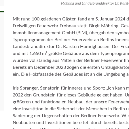
Möhring und Landesbranddirektor Dr. Karsten
Mit rund 100 geladenen Gästen fand am 5. Januar 2024 d
Freiwilligen Feuerwehr Frohnau statt. Birgit Möhring, Ges
Immobilienmanagement GmbH (BIM), übergab den symboli
Typenprogramm der Berliner Feuerwehr an Berlins Innense
Landesbranddirektor Dr. Karsten Homrighausen. Der Ersat
und mit 1.650 m² größte Gebäude aus dem Typenprogramm
wurden vollständig aus Mitteln der Berliner Feuerwehr fin
Bereits im Dezember 2023 zogen die ersten Umzugskarton
ein. Die Holzfassade des Gebäudes ist an die Umgebung a
Iris Spranger, Senatorin für Inneres und Sport: „Ich kann
2022 den Grundstein für dieses Gebäude gelegt haben. 
größeren und funktionalen Neubau, der unsere Feuerwehr 
eine Investition in die Sicherheit der Menschen in Berlin 
Sanierung der Liegenschaften der Berliner Feuerwehr. Wi
Neubauten und Investitionen bereitet: durch bereits best