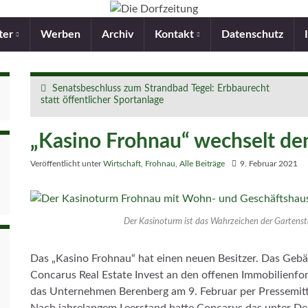
ter
Werben
Archiv
Kontakt
Datenschutz
Senatsbeschluss zum Strandbad Tegel: Erbbaurecht
statt öffentlicher Sportanlage
„Kasino Frohnau“ wechselt den
Veröffentlicht unter
Wirtschaft
,
Frohnau
,
Alle Beiträge
9. Februar 2021
Der Kasinoturm ist das Wahrzeichen der Gartenst
Das „Kasino Frohnau“ hat einen neuen Besitzer. Das G
Concarus Real Estate Invest an den offenen Immobilienfond
das Unternehmen Berenberg am 9. Februar per Pressemitte
Nach jahrelangem Leerstand hatte Concarus das unter 