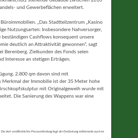
handels- und Gewerbeflächen erweitert.
n Büroimmobilien. „Das Stadtteilzentrum „Kasino
tige Nutzungsarten: Insbesondere Nahversorger,
e beständigen Cashflows konsequent unsere
e deutlich an Attraktivität gewonnen“, sagt
ei Berenberg. Zielkunden des Fonds seien
nd Interesse an stetigen Erträgen.
fügung. 2.800 qm davon sind mit
s Merkmal der Immobilie ist der 35 Meter hohe
irschkopfskulptur mit Originalgeweih wurde mit
rbeitet. Die Sanierung des Wappens war eine
 Die dort veröffentlichte Pressemitteilung liegt der Dorfzeitung mittlerweile auch im