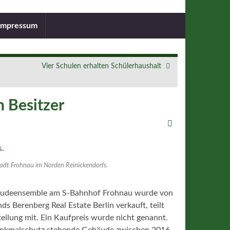
Impressum
Vier Schulen erhalten Schülerhaushalt
 Besitzer
adt Frohnau im Norden Reinickendorfs.
ebäudeensemble am S-Bahnhof Frohnau wurde von
s Berenberg Real Estate Berlin verkauft, teilt
ilung mit. Ein Kaufpreis wurde nicht genannt.
Denkmalschutz stehende Gebäude zwischen 2016