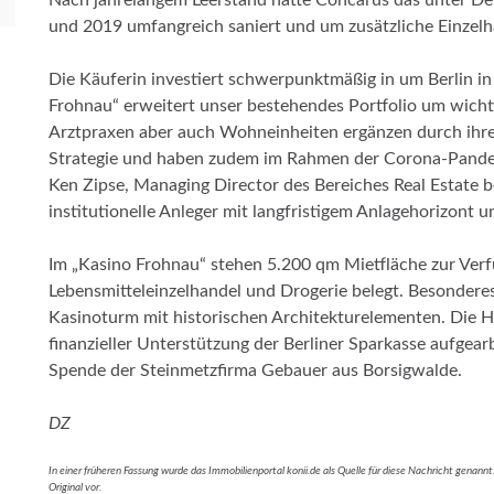
und 2019 umfangreich saniert und um zusätzliche Einzel
Die Käuferin investiert schwerpunktmäßig in um Berlin i
Frohnau“ erweitert unser bestehendes Portfolio um wich
Arztpraxen aber auch Wohneinheiten ergänzen durch ihr
Strategie und haben zudem im Rahmen der Corona-Pandemi
Ken Zipse, Managing Director des Bereiches Real Estate b
institutionelle Anleger mit langfristigem Anlagehorizont u
Im „Kasino Frohnau“ stehen 5.200 qm Mietfläche zur Ver
Lebensmitteleinzelhandel und Drogerie belegt. Besondere
Kasinoturm mit historischen Architekturelementen. Die H
finanzieller Unterstützung der Berliner Sparkasse aufgea
Spende der Steinmetzfirma Gebauer aus Borsigwalde.
DZ
In einer früheren Fassung wurde das Immobilienportal konii.de als Quelle für diese Nachricht genannt.
Original vor.