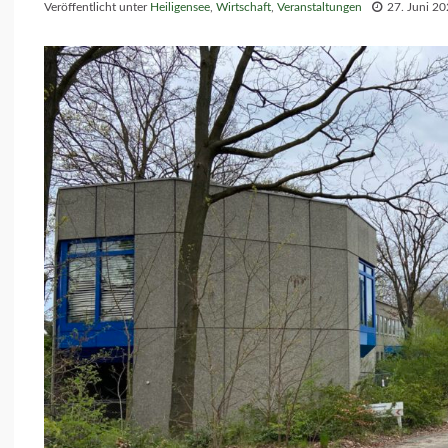
Veröffentlicht unter
Heiligensee
,
Wirtschaft
,
Veranstaltungen
27. Juni 2