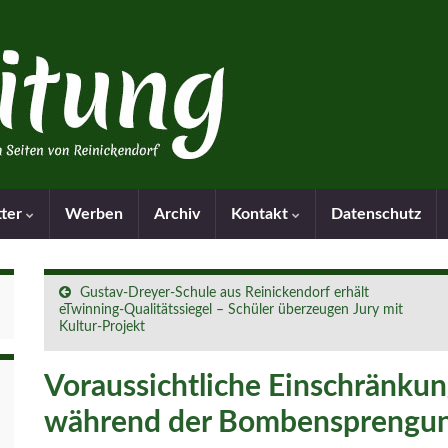
tter
Werben
Archiv
Kontakt
Datenschutz
Gustav-Dreyer-Schule aus Reinickendorf erhält
eTwinning-Qualitätssiegel – Schüler überzeugen Jury mit
Kultur-Projekt
Voraussichtliche Einschränku
während der Bombensprengu