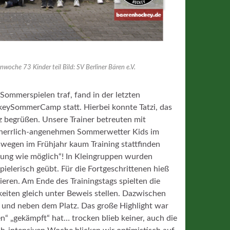
woche 73 Kinder teil Bild: SV Berliner Bären e.V.
ommerspielen traf, fand in der letzten
keySommerCamp statt. Hierbei konnte Tatzi, das
 begrüßen. Unsere Trainer betreuten mit
ei herrlich-angenehmen Sommerwetter Kids im
swegen im Frühjahr kaum Training stattfinden
ung wie möglich“! In Kleingruppen wurden
ielerisch geübt. Für die Fortgeschrittenen hieß
ieren. Am Ende des Trainingstags spielten die
iten gleich unter Beweis stellen. Dazwischen
f und neben dem Platz. Das große Highlight war
n“ „gekämpft“ hat… trocken blieb keiner, auch die