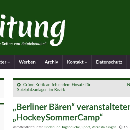
tter
Werben
Archiv
Kontakt
Datenschutz
Grüne Kritik an fehlendem Einsatz für
N
Spielplatzanlagen im Bezirk
„Berliner Bären“ veranstaltete
„HockeySommerCamp“
Veröffentlicht unter
Kinder und Jugendliche
,
Sport
,
Veranstaltungen
15.