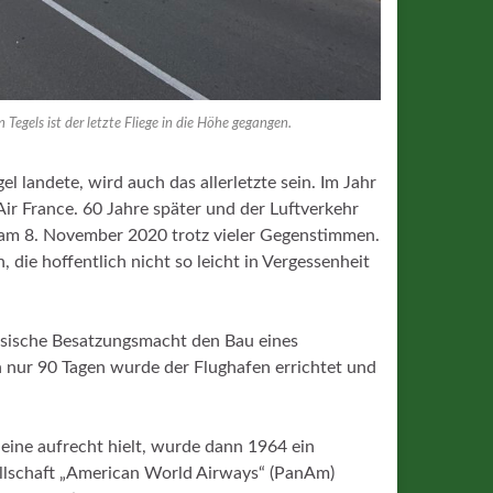
gels ist der letzte Fliege in die Höhe gegangen.
l landete, wird auch das allerletzte sein. Im Jahr
 Air France. 60 Jahre später und der Luftverkehr
n am 8. November 2020 trotz vieler Gegenstimmen.
, die hoffentlich nicht so leicht in Vergessenheit
zösische Besatzungsmacht den Bau eines
In nur 90 Tagen wurde der Flughafen errichtet und
lleine aufrecht hielt, wurde dann 1964 ein
ellschaft „American World Airways“ (PanAm)