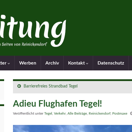
tter
Werben
Archiv
Kontakt
Datenschutz
Barrierefreies Strandbad Tegel
Adieu Flughafen Tegel!
Veröffentlicht unter
Tegel
,
Verkehr
,
Alle Beiträge
,
Reinickendorf
,
Postmaxe