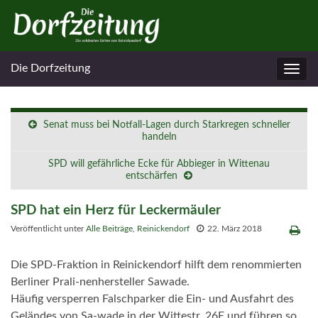
Die Dorfzeitung
Navig
umsc
Senat muss bei Notfall-Lagen durch Starkregen schneller
handeln
SPD will gefährliche Ecke für Abbieger in Wittenau
entschärfen
SPD hat ein Herz für Leckermäuler
Veröffentlicht unter
Alle Beiträge
,
Reinickendorf
22. März 2018
Die SPD-Fraktion in Reinickendorf hilft dem renommierten
Berliner Prali-nenhersteller Sawade.
Häufig versperren Falschparker die Ein- und Ausfahrt des
Geländes von Sa-wade in der Wittestr. 26E und führen so