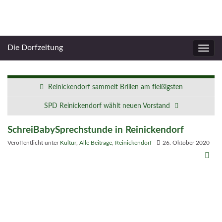
Die Dorfzeitung
Navig
umsc
Reinickendorf sammelt Brillen am fleißigsten
SPD Reinickendorf wählt neuen Vorstand
SchreiBabySprechstunde in Reinickendorf
Veröffentlicht unter
Kultur
,
Alle Beiträge
,
Reinickendorf
26. Oktober 2020