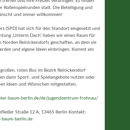
 treffen und ihre Freizeit verbringen. Es finden
 Rollenspielrunden statt. Die Beteiligung und
wünscht und immer willkommen!
rs (SPD) hat sich für den Standort eingesetzt und
richtung ‚Unterm Dach‘ haben wir einen Raum für
n Norden Reinickendorfs geschaffen, an dem sie
v werden und eigene Ideen einbringen. Kommt am
roßen, roten Bus im Bezirk Reinickendorf
en dann Sport- und Spielangebote nutzen oder
enen Ideen und Wünschen mitgestalten.
oter-baum-berlin.de/de/jugendzentrum-frohnau/
fließer Straße 12 A, 13465 Berlin Kontakt:
r-baum-berlin.de