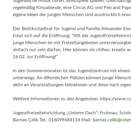
Jugendliche Musik hören, Brettspiele spielen, Gleichaltrige
regelmäßig Kinoabende, eine Circus AG und Pen and Paper
eigene Ideen der jungen Menschen sind ausdrücklich er
Der Bezirksstadtrat für Jugend und Familie Alexander Ewe
freut sich auf die Eröffnung: “Mit der Jugendfreizeitein
junge Menschen im mit Freizeitangeboten unterversorgte
einfach nur sein dürfen. Hier können sie chillen, kreati
16.02. zur Eröffnung!“
In den Sommermonaten ist das Jugendzentrum mit einem g
unterwegs. An öffentlichen Plätzen können junge Mensch
aktiv an Veranstaltungen teilnehmen und diese nach eig
Weitere Informationen zu den Angeboten:
https://www.r
Jugendfreizeiteinrichtung „Unterm Dach“: Frohnau, Schön
Barnas Çelik Tel.: 016099468114 Mail:
barnas.celik@rote