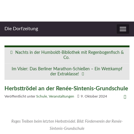
Die Dorfzeitung
Navig
umsc
Nachts in der Humboldt-Bibliothek mit Regenbogenfisch &
Co.
Im Visier: Das Berliner Marathon-Schießen – Ein Wettkampf
der Extraklasse!
Herbsttrödel an der Renée-Sintenis-Grundschule
Veröffentlicht unter
Schule
,
Veranstaltungen
9. Oktober 2024
Reges Treiben beim letzten Herbsttrödel. Bild:
Förderverein der Renée-
Sintenis-Grundschule