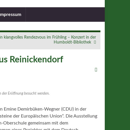
Impressum
in klangvolles Rendezvous im Frühling – Konzert in der
Humboldt-Bibliothek
us Reinickendorf
h der Eröffnung besucht werden.
rin Emine Demirbüken-Wegner (CDU) in der
ensteine der Europäischen Union“. Die Ausstellung
n-Oberschule gemeinsam mit dem
ahmen eines Projektes mit dem Deutsch-