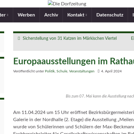
ter
Werben
Archiv
Kontakt
Datenschutz
Sicherstellung von 31 Katzen im Märkischen Viertel
E
Europaausstellungen im Ratha
Veröffentlicht unter
Politik
,
Schule
,
Veranstaltungen
4. April 2024
Bis zum 07. Mai kann die Ausstellung nac
Am 11.04.2024 um 15 Uhr eröffnet Bezirksbürgermeiste
Galerie in der Nordhalle (2. Etage) die Ausstellung „Meil
wurde von Schülerinnen und Schülern der Max-Beckman
Fachbereichsleiter für Gesellschaftswissenschaften im R