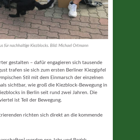
 für nachhaltige Kiezblocks. Bild: Michael Ortmann
er gestalten – dafür engagieren sich tausende
ust trafen sie sich zum ersten Berliner Kiezgipfel
mpischen Stil mit dem Einmarsch der einzelnen
als sichtbar, wie groß die Kiezblock-Bewegung in
iezblocks in Berlin seit rund zwei Jahren. Die
ertel ist Teil der Bewegung.
trierenden richten sich direkt an die kommende
arschaften) werden pro Jahr und Bezirk