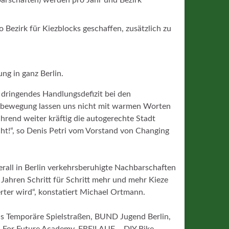
 Bezirk für Kiezblocks geschaffen, zusätzlich zu
ng in ganz Berlin.
n dringendes Handlungsdefizit bei den
ckbewegung lassen uns nicht mit warmen Worten
rend weiter kräftig die autogerechte Stadt
cht!“, so Denis Petri vom Vorstand von Changing
erall in Berlin verkehrsberuhigte Nachbarschaften
Jahren Schritt für Schritt mehr und mehr Kieze
rter wird“, konstatiert Michael Ortmann.
s Temporäre Spielstraßen, BUND Jugend Berlin,
in, For Future Academy, FRE!LAUF – DIY Bike-