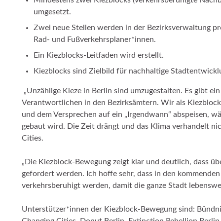
umgesetzt.
Zwei neue Stellen werden in der Bezirksverwaltung pro
Rad- und Fußverkehrsplaner*innen.
Ein Kiezblocks-Leitfaden wird erstellt.
Kiezblocks sind Zielbild für nachhaltige Stadtentwicklu
„Unzählige Kieze in Berlin sind umzugestalten. Es gibt ei
Verantwortlichen in den Bezirksämtern. Wir als Kiezblo
und dem Versprechen auf ein „Irgendwann“ abspeisen, wäh
gebaut wird. Die Zeit drängt und das Klima verhandelt ni
Cities.
„Die Kiezblock-Bewegung zeigt klar und deutlich, dass üb
gefordert werden. Ich hoffe sehr, dass in den kommenden 
verkehrsberuhigt werden, damit die ganze Stadt lebenswe
Unterstützer*innen der Kiezblock-Bewegung sind: Bündni
Changing Cities, Donut Berlin, Extinction Rebellion Berl