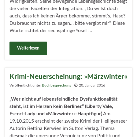
Widrigkeiten. Seine bewegende Lebensgeschichte zeigt
die vielen Facetten der Integration. „Du willst doch
auch, dass ich keinen Ärger bekomme, stimmt’s, Hase?
Du brauchst nichts zu sagen… bitte vergibt mir“. Diese
Worte richtet der sechsjährige Yosef …
Weiterlesen
Krimi-Neuerscheinung: »Märzwinter«
Veröffentlicht unter
Buchbesprechung
20. Januar 2016
„
Wer nicht auf lebensfeindliche Dysfunktionalität
steht, ist im Herzen kein Berliner.“ (Liberty Vale,
Escort-Lady und »Märzwinter«-Hauptfigur)
Am
19.10.2015 erscheint der zweite Krimi der Heiligenseer
Autorin Bettina Kerwien im Sutton Verlag. Thema
diesmal: die ungesunde Verquickung von Politik und