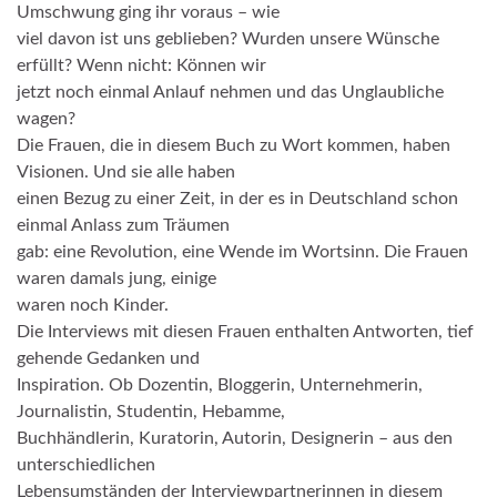
Umschwung
ging
ihr v
o
raus
–
wie
viel davon
ist uns
geblieben?
Wurden
unsere
Wünsche
e
rfüll
t
? Wenn nicht: Kö
n
nen wir
jetzt noch einmal Anlauf nehmen
und
das Unglaubliche
w
a
gen?
Die
Frauen,
die
in diesem Buch zu Wort kommen, haben
Visionen. Und s
ie alle hab
en
einen Bezug zu einer Zeit, in der es in Deutschland schon
ein
mal Anlass zum Trä
u
men
gab: eine Revolution, eine Wende im Wortsinn. Die Frauen
waren damals jung
,
ein
i
ge
waren
noch Kinder.
Die Interviews mit diesen Frauen
enthalten Antworten,
tief
gehende
Gedanken und
Inspi
ration.
Ob
Dozentin, Bloggerin, Unternehmerin,
Journalistin, Studentin, Hebamme,
Buc
h
händlerin, Kuratorin, Autorin, Designerin
–
aus den
unterschiedlichen
Lebensumständen der Interviewpartnerinnen in diesem