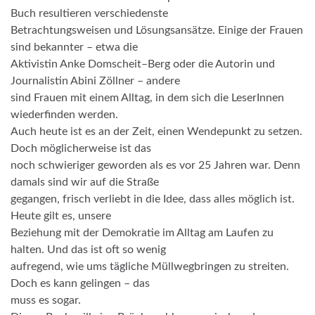
Buch resultieren verschiedenste
Betrachtungsweisen und Lösungsansätze.
Einige
der Frauen
sind bekannter
–
etwa
die
Aktivistin Anke Do
m
scheit
–
Berg oder die Autorin und
Journalistin Abini Zöllner
–
andere
sind Frauen
mit einem Alltag
, in de
m
sich die LeserI
nnen
wiederfinden we
r
den.
Auch h
eute ist
es an der Zeit, einen Wendepunkt zu setzen.
Doch möglicherweise ist das
noch schwieriger geworden als es vor 25 Jahren war. Denn
damals
sind wir
auf die Straße
gegangen, frisch verliebt in die Idee, dass alles möglich ist.
Heute gilt es
,
unsere
Be
zi
e
hung mit der
Demokratie im Alltag am Laufen zu
halten.
Und
das ist oft so wenig
aufr
e
gend, wie ums
tägliche
Müllwegbringen zu stre
i
ten.
Doch es kann gelingen
–
das
muss es
sogar.