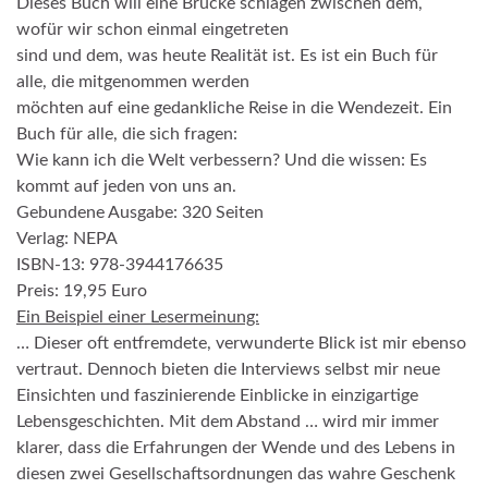
Dieses
Buch
will eine Brücke schlagen zwischen dem,
wofür
wir schon einmal
eing
e
treten
sind und dem, was heute
Realität
ist. Es
ist
ein Buch
für
alle, die mitgenommen werden
möchten auf eine gedankliche Reise in die Wendezeit.
Ein
Buch für alle, die sich fragen:
Wie kann ich die Welt verbessern? Und die wi
s
sen: Es
kommt auf jede
n von uns an.
Gebundene Ausgabe:
320 Seiten
Verlag:
NEPA
ISBN-13:
978-3944176635
Preis: 19,95 Euro
Ein Beispiel einer Lesermeinung:
… Dieser oft entfremdete, verwunderte Blick ist mir ebenso
vertraut. Dennoch bieten die Interviews selbst mir neue
Einsichten und faszinierende Einblicke in einzigartige
Lebensgeschichten. Mit dem Abstand … wird mir immer
klarer, dass die Erfahrungen der Wende und des Lebens in
diesen zwei Gesellschaftsordnungen das wahre Geschenk