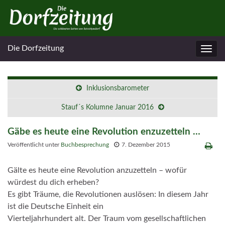
Die Dorfzeitung
Navig
umsc
Inklusionsbarometer
Stauf´s Kolumne Januar 2016
Gäbe es heute eine Revolution enzuzetteln …
Veröffentlicht unter
Buchbesprechung
7. Dezember 2015
Gälte es heute eine Revolution anzuzetteln – wofür
würdest du dich erhe
ben?
Es gibt Tr
äume
, die
Revolution
en aus
lösen:
In diesem Jahr
ist die Deutsche Ei
n
heit ein
Vierteljahrhundert alt. Der Traum vom
gesell
schaftlichen