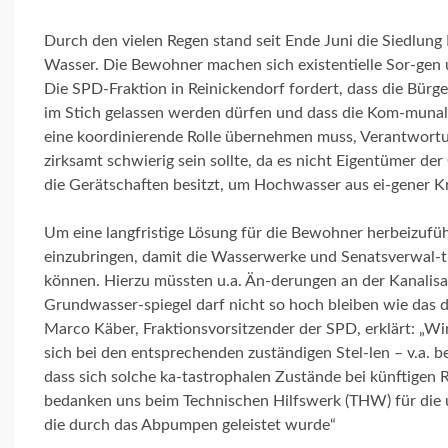
Durch den vielen Regen stand seit Ende Juni die Siedlung
Wasser. Die Bewohner machen sich existentielle Sor-gen 
Die SPD-Fraktion in Reinickendorf fordert, dass die Bürge
im Stich gelassen werden dürfen und dass die Kom-munalp
eine koordinierende Rolle übernehmen muss, Verantwortu
zirksamt schwierig sein sollte, da es nicht Eigentümer de
die Gerätschaften besitzt, um Hochwasser aus ei-gener Kr
Um eine langfristige Lösung für die Bewohner herbeizufü
einzubringen, damit die Wasserwerke und Senatsverwal-
können. Hierzu müssten u.a. Än-derungen an der Kanali
Grundwasser-spiegel darf nicht so hoch bleiben wie das der
Marco Käber, Fraktionsvorsitzender der SPD, erklärt: „Wi
sich bei den entsprechenden zuständigen Stel-len – v.a. b
dass sich solche ka-tastrophalen Zustände bei künftigen
bedanken uns beim Technischen Hilfswerk (THW) für die u
die durch das Abpumpen geleistet wurde“