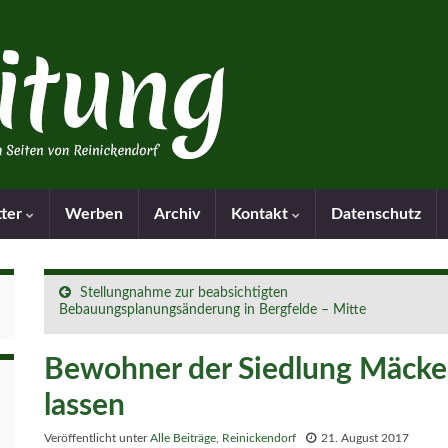
tter
Werben
Archiv
Kontakt
Datenschutz
Stellungnahme zur beabsichtigten
Bebauungsplanungsänderung in Bergfelde – Mitte
Bewohner der Siedlung Mäcker
lassen
Veröffentlicht unter
Alle Beiträge
,
Reinickendorf
21. August 2017