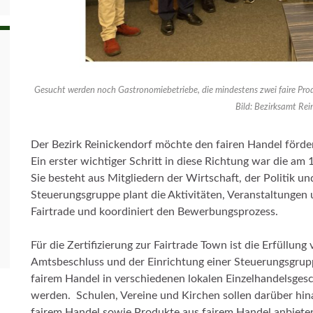
Gesucht werden noch Gastronomiebetriebe, die mindestens zwei faire Produ
Bild: Bezirksamt Rei
Der Bezirk Reinickendorf möchte den fairen Handel fördern
Ein erster wichtiger Schritt in diese Richtung war die am
Sie besteht aus Mitgliedern der Wirtschaft, der Politik un
Steuerungsgruppe plant die Aktivitäten, Veranstaltunge
Fairtrade und koordiniert den Bewerbungsprozess.
Für die Zertifizierung zur Fairtrade Town ist die Erfüllung
Amtsbeschluss und der Einrichtung einer Steuerungsgrup
fairem Handel in verschiedenen lokalen Einzelhandelsge
werden. Schulen, Vereine und Kirchen sollen darüber hin
fairem Handel sowie Produkte aus fairem Handel anbiet