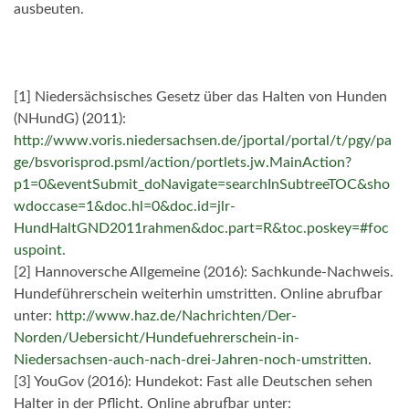
ausbeuten.
[1] Niedersächsisches Gesetz über das Halten von Hunden
(NHundG) (2011):
http://www.voris.niedersachsen.de/jportal/portal/t/pgy/pa
ge/bsvorisprod.psml/action/portlets.jw.MainAction?
p1=0&eventSubmit_doNavigate=searchInSubtreeTOC&sho
wdoccase=1&doc.hl=0&doc.id=jlr-
HundHaltGND2011rahmen&doc.part=R&toc.poskey=#foc
uspoint
.
[2] Hannoversche Allgemeine (2016): Sachkunde-Nachweis.
Hundeführerschein weiterhin umstritten. Online abrufbar
unter:
http://www.haz.de/Nachrichten/Der-
Norden/Uebersicht/Hundefuehrerschein-in-
Niedersachsen-auch-nach-drei-Jahren-noch-umstritten
.
[3] YouGov (2016): Hundekot: Fast alle Deutschen sehen
Halter in der Pflicht. Online abrufbar unter: