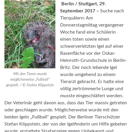
Berlin
/ Stuttgart, 29.
September 2017 –
Suche nach
Tierquälern: Am
Donnerstagmittag vergangener
Woche fand eine Schülerin
einen toten sowie einen
schwerverletzten Igel auf einer
Rasenfläche vor der Oskar-
Heinroth-Grundschule in Berlin-
Britz. Der noch lebende Igel
Mit den Tieren wurde
wurde umgehend zu einem
möglicherweise „Fußball“
Tierarzt gebracht. Er hatte eine
gespielt. / © Stefan Klippstein
völlig zertrümmerte Lunge und
musste eingeschläfert werden.
Der Veterinär geht davon aus, dass das Tier massiv getreten
oder geschlagen wurde. Möglicherweise wurde mit den
beiden Igeln „Fußball“ gespielt. Der Berliner Tierschützer
Stefan Klippstein, der von der Igelfinderin um Hilfe gebeten
wurde, erstattete Strafanzeige gegen Unbekannt und