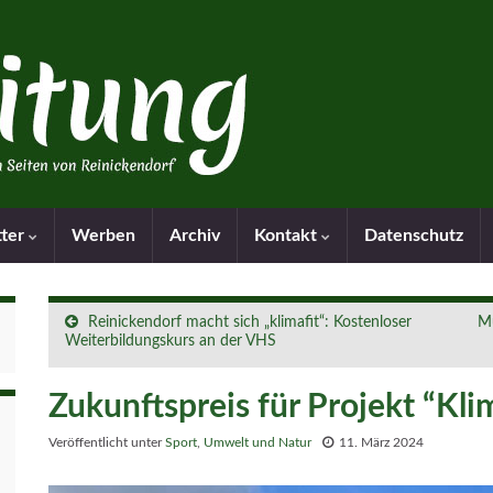
tter
Werben
Archiv
Kontakt
Datenschutz
Reinickendorf macht sich „klimafit“: Kostenloser
Mu
Weiterbildungskurs an der VHS
Zukunftspreis für Projekt “Kli
Veröffentlicht unter
Sport
,
Umwelt und Natur
11. März 2024