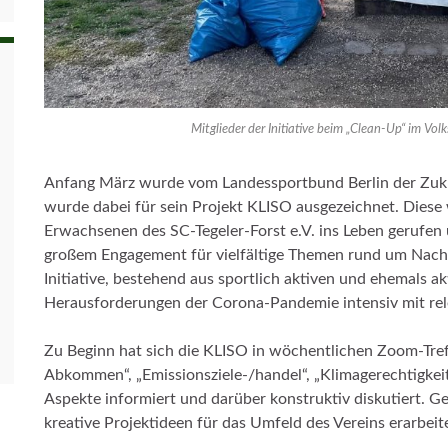
Mitglieder der Initiative beim „Clean-Up“ im Volk
Anfang März wurde vom Landessportbund Berlin der Zukun
wurde dabei für sein Projekt KLISO ausgezeichnet. Dies
Erwachsenen des SC-Tegeler-Forst e.V. ins Leben gerufen u
großem Engagement für vielfältige Themen rund um Nachha
Initiative, bestehend aus sportlich aktiven und ehemals a
Herausforderungen der Corona-Pandemie intensiv mit rel
Zu Beginn hat sich die KLISO in wöchentlichen Zoom-Treff
Abkommen“, „Emissionsziele-/handel“, „Klimagerechtigkeit“
Aspekte informiert und darüber konstruktiv diskutiert. 
kreative Projektideen für das Umfeld des Vereins erarbei