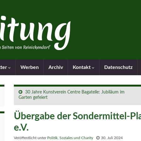
tter
Werben
Archiv
Kontakt
Datenschutz
30 Jahre Kunstverein Centre Bagatelle: Jubiläum im
Garten gefeiert
Übergabe der Sondermittel-P
e.V.
Veröffentlicht unter
Politik
,
Soziales und Charity
30. Juli 2024