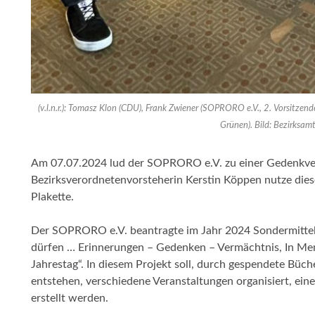
(v.l.n.r.): Tomasz Klon (CDU), Frank Zwiener (SOPRORO e.V., 2. Vorsitzen
Grünen). Bild: Bezirksam
Am 07.07.2024 lud der SOPRORO e.V. zu einer Gedenkver
Bezirksverordnetenvorsteherin Kerstin Köppen nutze dies
Plakette.
Der SOPRORO e.V. beantragte im Jahr 2024 Sondermittel 
dürfen … Erinnerungen – Gedenken – Vermächtnis, In Me
Jahrestag“. In diesem Projekt soll, durch gespendete Büc
entstehen, verschiedene Veranstaltungen organisiert, eine
erstellt werden.