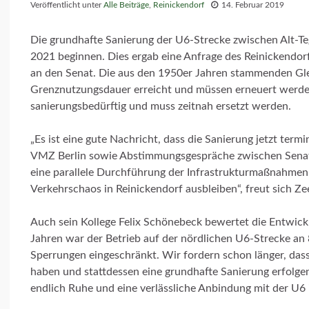
Veröffentlicht unter
Alle Beiträge
,
Reinickendorf
14. Februar 2019
Die grundhafte Sanierung der U6-Strecke zwischen Alt-Te
2021 beginnen. Dies ergab eine Anfrage des Reinickendo
an den Senat. Die aus den 1950er Jahren stammenden Gle
Grenznutzungsdauer erreicht und müssen erneuert werden.
sanierungsbedürftig und muss zeitnah ersetzt werden.
„Es ist eine gute Nachricht, dass die Sanierung jetzt termi
VMZ Berlin sowie Abstimmungsgespräche zwischen Senat, 
eine parallele Durchführung der Infrastrukturmaßnahmen
Verkehrschaos in Reinickendorf ausbleiben“, freut sich Ze
Auch sein Kollege Felix Schönebeck bewertet die Entwickl
Jahren war der Betrieb auf der nördlichen U6-Strecke a
Sperrungen eingeschränkt. Wir fordern schon länger, das
haben und stattdessen eine grundhafte Sanierung erfolge
endlich Ruhe und eine verlässliche Anbindung mit der U6 i