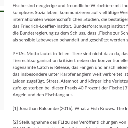
Fische sind neugierige und freundliche Wirbeltiere mit ind
komplexes Sozialleben, kommunizieren auf vielfältige We
internationalen wissenschaftlichen Studien, die bestäti
das Friedrich-Loeffler-Institut, Bundesforschungsinstitut 
die Bundesregierung zu dem Schluss, dass „Fische zur 
als sensible Lebewesen behandelt und geschützt werden so
PETAs Motto lautet in Teilen: Tiere sind nicht dazu da, da
Tierrechtsorganisation kritisiert neben der konventionel
sogenannte Catch & Release, das Fangen und anschließend
das insbesondere unter Karpfenanglern weit verbreitet is
Leiden zugefügt. Stress, Atemnot und körperliche Verletzu
zufolge sterben bei dieser Praxis 40 Prozent der Fische [3
Angeln und den Fischfang aus.
[1] Jonathan Balcombe (2016): What a Fish Knows: The I
[2] Stellungnahme des FLI zu den Veröffentlichungen von 