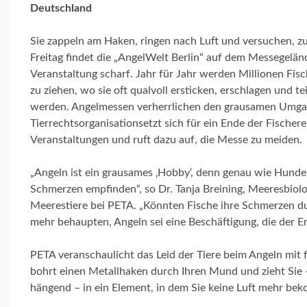
Deutschland
Sie zappeln am Haken, ringen nach Luft und versuchen, z
Freitag findet die „AngelWelt Berlin“ auf dem Messegelände
Veranstaltung scharf. Jahr für Jahr werden Millionen Fis
zu ziehen, wo sie oft qualvoll ersticken, erschlagen und
werden. Angelmessen verherrlichen den grausamen Umgang
Tierrechtsorganisationsetzt sich für ein Ende der Fischere
Veranstaltungen und ruft dazu auf, die Messe zu meiden.
„Angeln ist ein grausames ‚Hobby‘, denn genau wie Hunde
Schmerzen empfinden“, so Dr. Tanja Breining, Meeresbiolo
Meerestiere bei PETA. „Könnten Fische ihre Schmerzen d
mehr behaupten, Angeln sei eine Beschäftigung, die der 
PETA veranschaulicht das Leid der Tiere beim Angeln mit f
bohrt einen Metallhaken durch Ihren Mund und zieht Sie
hängend – in ein Element, in dem Sie keine Luft mehr be