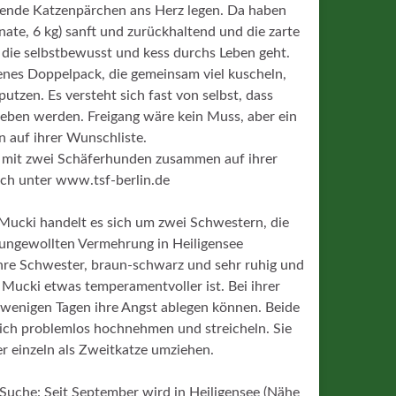
kende Katzenpärchen ans Herz legen. Da haben
ate, 6 kg) sanft und zurückhaltend und die zarte
 die selbstbewusst und kess durchs Leben geht.
enes Doppelpack, die gemeinsam viel kuscheln,
putzen. Es versteht sich fast von selbst, dass
eben werden. Freigang wäre kein Muss, aber ein
n auf ihrer Wunschliste.
h mit zwei Schäferhunden zusammen auf ihrer
lich unter www.tsf-berlin.de
Mucki handelt es sich um zwei Schwestern, die
er ungewollten Vermehrung in Heiligensee
ihre Schwester, braun-schwarz und sehr ruhig und
Mucki etwas temperamentvoller ist. Bei ihrer
h wenigen Tagen ihre Angst ablegen können. Beide
 sich problemlos hochnehmen und streicheln. Sie
einzeln als Zweitkatze umziehen.
uche: Seit September wird in Heiligensee (Nähe