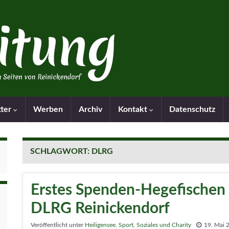
tter
Werben
Archiv
Kontakt
Datenschutz
SCHLAGWORT:
DLRG
Erstes Spenden-Hegefischen b
DLRG Reinickendorf
Veröffentlicht unter
Heiligensee
,
Sport
,
Soziales und Charity
19. Mai 