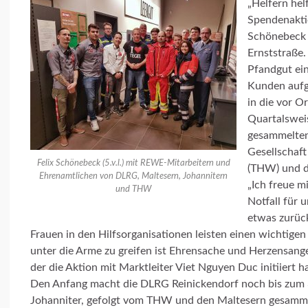
„Helfern hel
Spendenaktio
Schönebeck 
Ernststraße.
Pfandgut ein
Kunden aufg
in die vor O
Quartalsweis
gesammelten
Gesellschaft
Felix Schönebeck (5.v.l.) mit REWE-Mitarbeitern und
(THW) und di
Ehrenamtlichen von DLRG, Maltesern, Johannitern
„Ich freue m
und THW
Notfall für 
etwas zurüc
Frauen in den Hilfsorganisationen leisten einen wichtigen
unter die Arme zu greifen ist Ehrensache und Herzensangel
der die Aktion mit Marktleiter Viet Nguyen Duc initiiert ha
Den Anfang macht die DLRG Reinickendorf noch bis zum 31
Johanniter, gefolgt vom THW und den Maltesern gesamme