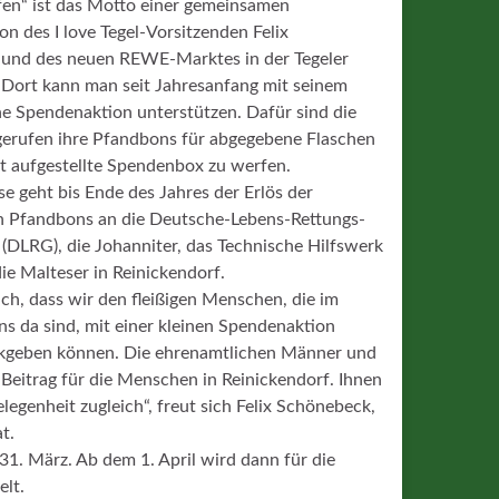
fen“ ist das Motto einer gemeinsamen
n des I love Tegel-Vorsitzenden Felix
und des neuen REWE-Marktes in der Tegeler
 Dort kann man seit Jahresanfang mit seinem
e Spendenaktion unterstützen. Dafür sind die
erufen ihre Pfandbons für abgegebene Flaschen
rt aufgestellte Spendenbox zu werfen.
e geht bis Ende des Jahres der Erlös der
 Pfandbons an die Deutsche-Lebens-Rettungs-
 (DLRG), die Johanniter, das Technische Hilfswerk
e Malteser in Reinickendorf.
ich, dass wir den fleißigen Menschen, die im
uns da sind, mit einer kleinen Spendenaktion
kgeben können. Die ehrenamtlichen Männer und
 Beitrag für die Menschen in Reinickendorf. Ihnen
egenheit zugleich“, freut sich Felix Schönebeck,
t.
. März. Ab dem 1. April wird dann für die
lt.