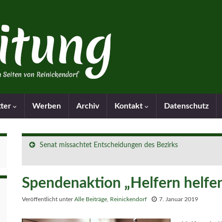
tter
Werben
Archiv
Kontakt
Datenschutz
Senat missachtet Entscheidungen des Bezirks
Spendenaktion „Helfern helfen
Veröffentlicht unter
Alle Beiträge
,
Reinickendorf
7. Januar 2019