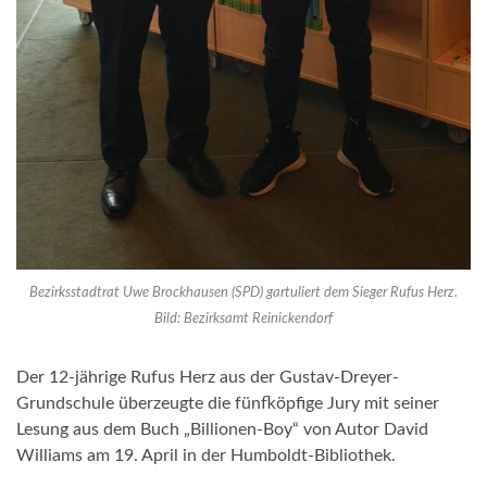
Bezirksstadtrat Uwe Brockhausen (SPD) gartuliert dem Sieger Rufus Herz.
Bild: Bezirksamt Reinickendorf
Der 12-jährige Rufus Herz aus der Gustav-Dreyer-
Grundschule überzeugte die fünfköpfige Jury mit seiner
Lesung aus dem Buch „Billionen-Boy“ von Autor David
Williams am 19. April in der Humboldt-Bibliothek.