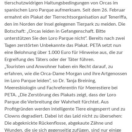
tierschutzwidrigen Haltungsbedingungen von
Orcas
im
spanischen
Loro Parque aufmerksam. Seit dem 26. Februar
ermahnt ein Plakat
der Tierrechtsorganisation
auf Teneriffa
,
den im Norden der Insel gelegenen
Tierpark zu meiden. Die
Botschaft: „Orcas
leiden in Gefangenschaft. Bitte
unterstützen Sie den
Loro Parque nicht“. Bereits nach zwei
Tagen zerstörten Unbekannte das Plakat. PETA setzt nun
eine Belohnung über 1.000 Euro für Hinweise aus, die zur
Ergreifung des Täters oder der Täter führen.
„Touristen und Anwohner haben ein Recht darauf, zu
erfahren, wie die Orca-Dame Morgan und ihre Artgenossen
im Loro Parque leiden“, so Dr. Tanja Breining
,
Meeresbiologin und Fachreferentin für Meerestiere bei
PETA.
„Die Zerstörung des Plakats zeigt, dass der Loro
Parque die Verbreitung der Wahrheit fürchtet.
Aus
Profitgründen
werden intelligente Tiere eingesperrt und zu
Clowns degradiert. Dabei ist das Leid nicht zu übersehen:
Die abgeknickte Rückenflosse, abgekaute Zähne und
Wunden, die sie sich gegenseitig zufügen, sind nur einige