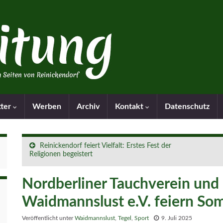
tter
Werben
Archiv
Kontakt
Datenschutz
Reinickendorf feiert Vielfalt: Erstes Fest der
Religionen begeistert
Nordberliner Tauchverein und
Waidmannslust e.V. feiern So
Veröffentlicht unter
Waidmannslust
,
Tegel
,
Sport
9. Juli 2025