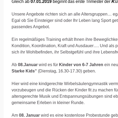
K
u
Gleich ab
07.01.2019
beginnt das erste Trimester der
Unsere Angebote richten sich an alle Altersgruppen… eg
Egal ob Sie Einsteiger sind oder Ihr Leben lang Sport ge
passendes Angebot.
Ein regelmäßiges Training erhält Ihnen ihre Beweglichkei
Kondition, Koordination, Kraft und Ausdauer…. Und als p
sich ihr Wohlbefinden, ihr Selbstgefühl und ihre Lebensf
Ab
08.Januar
wird es für
Kinder von 6-7 Jahren
ein ne
Starke Kids“
(Dienstag, 16.30-17.30) geben.
Hier wird eine kindgerechte Wirbelsäulengymnastik vermi
vorzubeugen und die Rücken der Kinder fit zu machen fü
altersgerechte Musik und Entspannungsübungen sind eben
gemeinsame Erleben in kleiner Runde.
Am
08. Januar
wird es eine kostenlose Probestunde gebe