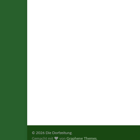
© 2026 Die Dorfzeitung.
Gemacht mit
von
Graphene Themes
.