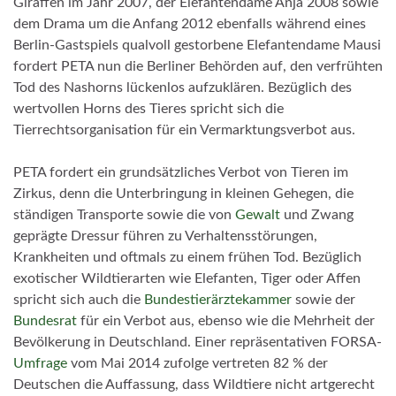
Giraffen im Jahr 2007, der Elefantendame Anja 2008 sowie
dem Drama um die Anfang 2012 ebenfalls während eines
Berlin-Gastspiels qualvoll gestorbene Elefantendame Mausi
fordert PETA nun die Berliner Behörden auf, den verfrühten
Tod des Nashorns lückenlos aufzuklären. Bezüglich des
wertvollen Horns des Tieres spricht sich die
Tierrechtsorganisation für ein Vermarktungsverbot aus.
PETA fordert ein grundsätzliches Verbot von Tieren im
Zirkus, denn die Unterbringung in kleinen Gehegen, die
ständigen Transporte sowie die von
Gewalt
und Zwang
geprägte Dressur führen zu Verhaltensstörungen,
Krankheiten und oftmals zu einem frühen Tod. Bezüglich
exotischer Wildtierarten wie Elefanten, Tiger oder Affen
spricht sich auch die
Bundestierärztekammer
sowie der
Bundesrat
für ein Verbot aus, ebenso wie die Mehrheit der
Bevölkerung in Deutschland. Einer repräsentativen FORSA-
Umfrage
vom Mai 2014 zufolge vertreten 82 % der
Deutschen die Auffassung, dass Wildtiere nicht artgerecht