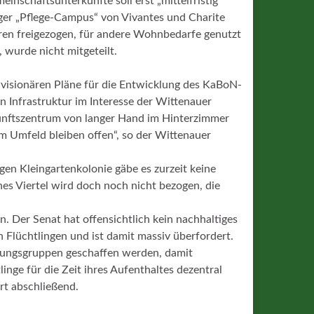
inschaftsunterkünfte soll erst „mittelfristig“
iger „Pflege-Campus“ von Vivantes und Charite
hren freigezogen, für andere Wohnbedarfe genutzt
 wurde nicht mitgeteilt.
ne visionären Pläne für die Entwicklung des KaBoN-
en Infrastruktur im Interesse der Wittenauer
kunftszentrum von langer Hand im Hinterzimmer
im Umfeld bleiben offen“, so der Wittenauer
en Kleingartenkolonie gäbe es zurzeit keine
s Viertel wird doch noch nicht bezogen, die
. Der Senat hat offensichtlich kein nachhaltiges
 Flüchtlingen und ist damit massiv überfordert.
erungsgruppen geschaffen werden, damit
inge für die Zeit ihres Aufenthaltes dezentral
rt abschließend.