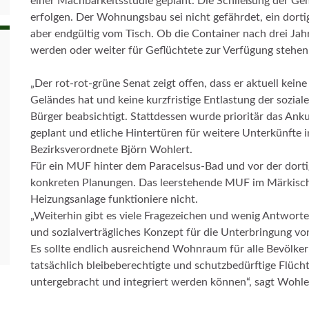
einer Machbarkeitsstudie geplant. Die Schließung der Geme
erfolgen. Der Wohnungsbau sei nicht gefährdet, ein dort
aber endgültig vom Tisch. Ob die Container nach drei Ja
werden oder weiter für Geflüchtete zur Verfügung stehen,
„Der rot-rot-grüne Senat zeigt offen, dass er aktuell kei
Geländes hat und keine kurzfristige Entlastung der sozial
Bürger beabsichtigt. Stattdessen wurde prioritär das An
geplant und etliche Hintertüren für weitere Unterkünfte 
Bezirksverordnete Björn Wohlert.
Für ein MUF hinter dem Paracelsus-Bad und vor der dortig
konkreten Planungen. Das leerstehende MUF im Märkische
Heizungsanlage funktioniere nicht.
„Weiterhin gibt es viele Fragezeichen und wenig Antworten
und sozialverträgliches Konzept für die Unterbringung von
Es sollte endlich ausreichend Wohnraum für alle Bevölk
tatsächlich bleibeberechtigte und schutzbedürftige Flüchtl
untergebracht und integriert werden können“, sagt Wohle