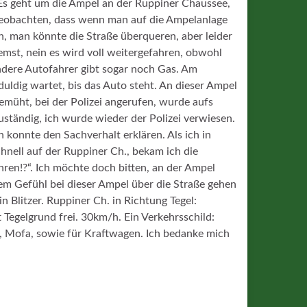
. Es geht um die Ampel an der Ruppiner Chaussee,
beobachten, dass wenn man auf die Ampelanlage
n, man könnte die Straße überqueren, aber leider
emst, nein es wird voll weitergefahren, obwohl
 andere Autofahrer gibt sogar noch Gas. Am
ldig wartet, bis das Auto steht. An dieser Ampel
emüht, bei der Polizei angerufen, wurde aufs
ständig, ich wurde wieder der Polizei verwiesen.
h konnte den Sachverhalt erklären. Als ich in
hnell auf der Ruppiner Ch., bekam ich die
hren!?“. Ich möchte doch bitten, an der Ampel
em Gefühl bei dieser Ampel über die Straße gehen
 Blitzer. Ruppiner Ch. in Richtung Tegel:
Tegelgrund frei. 30km/h. Ein Verkehrsschild:
r, Mofa, sowie für Kraftwagen. Ich bedanke mich