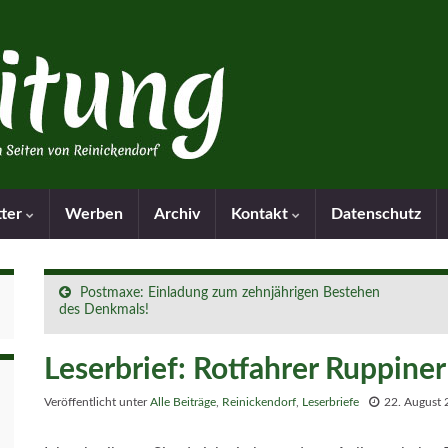
tter
Werben
Archiv
Kontakt
Datenschutz
Postmaxe: Einladung zum zehnjährigen Bestehen
des Denkmals!
Leserbrief: Rotfahrer Ruppine
Veröffentlicht unter
Alle Beiträge
,
Reinickendorf
,
Leserbriefe
22. August