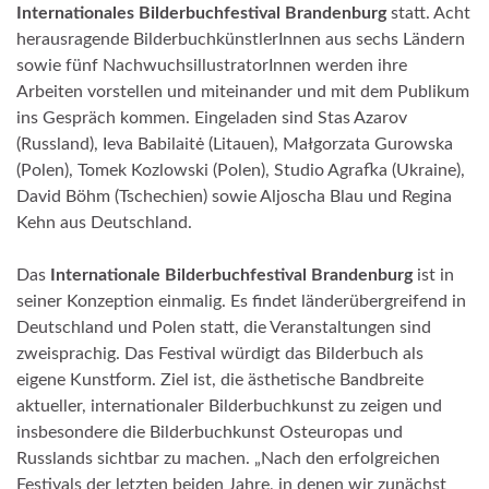
Internationales Bilderbuchfestival Brandenburg
statt. Acht
herausragende BilderbuchkünstlerInnen aus sechs Ländern
sowie fünf NachwuchsillustratorInnen werden ihre
Arbeiten vorstellen und miteinander und mit dem Publikum
ins Gespräch kommen. Eingeladen sind
Stas Azarov
(Russland), Ieva Babilaitė (Litauen), Małgorzata Gurowska
(Polen), Tomek Kozlowski (Polen), Studio Agrafka (Ukraine),
David Böhm (Tschechien) sowie Aljoscha Blau und Regina
Kehn aus Deutschland.
Das
Internationale Bilderbuchfestival Brandenburg
ist in
seiner Konzeption einmalig. Es findet länderübergreifend in
Deutschland und Polen statt,
die
Veranstaltungen sind
zweisprachig. Das Festival würdigt das Bilderbuch als
eigene Kunstform. Ziel ist, die ästhetische Bandbreite
aktueller, internationaler Bilderbuchkunst zu zeigen und
insbesondere die Bilderbuchkunst Osteuropas und
Russlands sichtbar zu machen.
„Nach den erfolgreichen
Festivals der letzten beiden Jahre, in denen wir zunächst