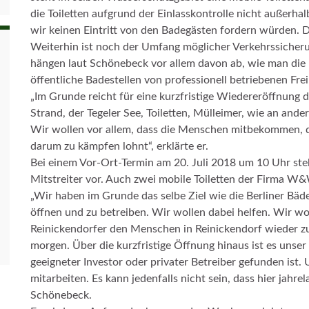
die Toiletten aufgrund der Einlasskontrolle nicht außerh
wir keinen Eintritt von den Badegästen fordern würden. D
Weiterhin ist noch der Umfang möglicher Verkehrssicheru
hängen laut Schönebeck vor allem davon ab, wie man die B
öffentliche Badestellen von professionell betriebenen Fre
„Im Grunde reicht für eine kurzfristige Wiedereröffnung d
Strand, der Tegeler See, Toiletten, Mülleimer, wie an and
Wir wollen vor allem, dass die Menschen mitbekommen, da
darum zu kämpfen lohnt“, erklärte er.
Bei einem Vor-Ort-Termin am 20. Juli 2018 um 10 Uhr ste
Mitstreiter vor. Auch zwei mobile Toiletten der Firma W
„Wir haben im Grunde das selbe Ziel wie die Berliner Bäde
öffnen und zu betreiben. Wir wollen dabei helfen. Wir wol
Reinickendorfer den Menschen in Reinickendorf wieder zu
morgen. Über die kurzfristige Öffnung hinaus ist es unser 
geeigneter Investor oder privater Betreiber gefunden ist
mitarbeiten. Es kann jedenfalls nicht sein, dass hier jahre
Schönebeck.