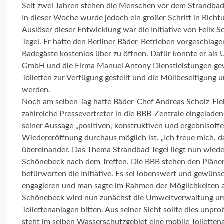
Seit zwei Jahren stehen die Menschen vor dem Strandbad 
In dieser Woche wurde jedoch ein großer Schritt in Ric
Auslöser dieser Entwicklung war die Initiative von Felix 
Tegel. Er hatte den Berliner Bäder-Betrieben vorgeschlagen
Badegäste kostenlos über zu öffnen. Dafür konnte er a
GmbH und die Firma Manuel Antony Dienstleistungen gew
Toiletten zur Verfügung gestellt und die Müllbeseitigung 
werden.
Noch am selben Tag hatte Bäder-Chef Andreas Scholz-Fle
zahlreiche Pressevertreter in die BBB-Zentrale eingelade
seiner Aussage „positiven, konstruktiven und ergebnisoff
Wiedereröffnung durchaus möglich ist. „Ich freue mich, d
übereinander. Das Thema Strandbad Tegel liegt nun wieder a
Schönebeck nach dem Treffen. Die BBB stehen den Plänen
befürworten die Initiative. Es sei lobenswert und gewünsc
engagieren und man sagte im Rahmen der Möglichkeiten au
Schönebeck wird nun zunächst die Umweltverwaltung um d
Toilettenanlagen bitten. Aus seiner Sicht sollte dies unpr
steht im selben Wasserschutzgebiet eine mobile Toiletten