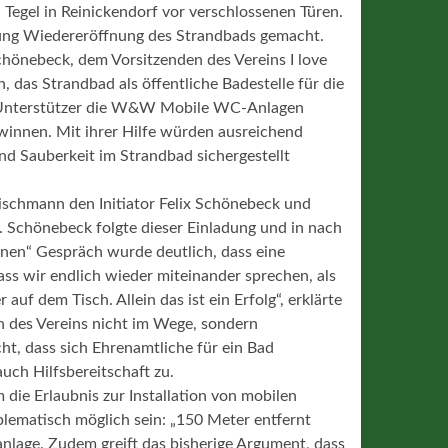
Tegel in Reinickendorf vor verschlossenen Türen.
htung Wiedereröffnung des Strandbads gemacht.
Schönebeck, dem Vorsitzenden des Vereins I love
, das Strandbad als öffentliche Badestelle für die
ls Unterstützer die W&W Mobile WC-Anlagen
innen. Mit ihrer Hilfe würden ausreichend
und Sauberkeit im Strandbad sichergestellt
ischmann den Initiator Felix Schönebeck und
n. Schönebeck folgte dieser Einladung und in nach
enen“ Gespräch wurde deutlich, dass eine
ass wir endlich wieder miteinander sprechen, als
uf dem Tisch. Allein das ist ein Erfolg“, erklärte
 des Vereins nicht im Wege, sondern
ht, dass sich Ehrenamtliche für ein Bad
ch Hilfsbereitschaft zu.
ie Erlaubnis zur Installation von mobilen
oblematisch möglich sein: „150 Meter entfernt
anlage. Zudem greift das bisherige Argument, dass