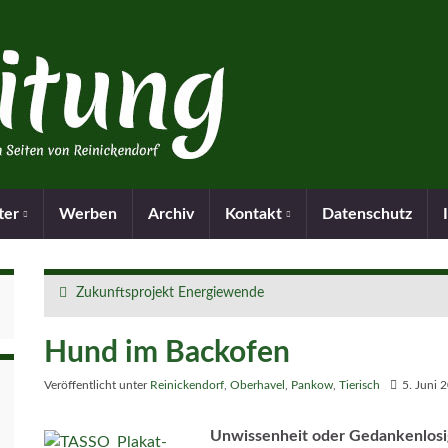
ter
Werben
Archiv
Kontakt
Datenschutz
Zukunftsprojekt Energiewende
Hund im Backofen
Veröffentlicht unter
Reinickendorf
,
Oberhavel
,
Pankow
,
Tierisch
5. Juni 
Unwissenheit oder Gedankenlosigk