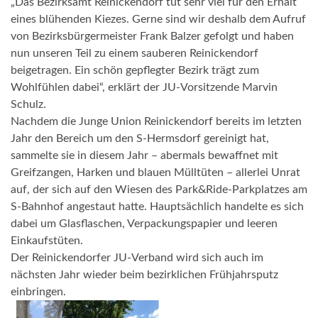
„Das Bezirksamt Reinickendorf tut sehr viel für den Erhalt
eines blühenden Kiezes. Gerne sind wir deshalb dem Aufruf
von Bezirksbürgermeister Frank Balzer gefolgt und haben
nun unseren Teil zu einem sauberen Reinickendorf
beigetragen. Ein schön gepflegter Bezirk trägt zum
Wohlfühlen dabei“, erklärt der JU-Vorsitzende Marvin
Schulz.
Nachdem die Junge Union Reinickendorf bereits im letzten
Jahr den Bereich um den S-Hermsdorf gereinigt hat,
sammelte sie in diesem Jahr – abermals bewaffnet mit
Greifzangen, Harken und blauen Mülltüten – allerlei Unrat
auf, der sich auf den Wiesen des Park&Ride-Parkplatzes am
S-Bahnhof angestaut hatte. Hauptsächlich handelte es sich
dabei um Glasflaschen, Verpackungspapier und leeren
Einkaufstüten.
Der Reinickendorfer JU-Verband wird sich auch im
nächsten Jahr wieder beim bezirklichen Frühjahrsputz
einbringen.