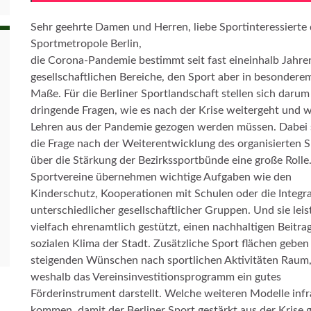
Sehr geehrte Damen und Herren, liebe Sportinteressierte 
Sportmetropole Berlin,
die Corona-Pandemie bestimmt seit fast eineinhalb Jahren
gesellschaftlichen Bereiche, den Sport aber in besondere
Maße. Für die Berliner Sportlandschaft stellen sich darum
dringende Fragen, wie es nach der Krise weitergeht und 
Lehren aus der Pandemie gezogen werden müssen. Dabei s
die Frage nach der Weiterentwicklung des organisierten S
über die Stärkung der Bezirkssportbünde eine große Rolle
Sportvereine übernehmen wichtige Aufgaben wie den
Kinderschutz, Kooperationen mit Schulen oder die Integr
unterschiedlicher gesellschaftlicher Gruppen. Und sie leis
vielfach ehrenamtlich gestützt, einen nachhaltigen Beitra
sozialen Klima der Stadt. Zusätzliche Sport flächen geben
steigenden Wünschen nach sportlichen Aktivitäten Raum
weshalb das Vereinsinvestitionsprogramm ein gutes
Förderinstrument darstellt. Welche weiteren Modelle inf
kommen, damit der Berliner Sport gestärkt aus der Krise g