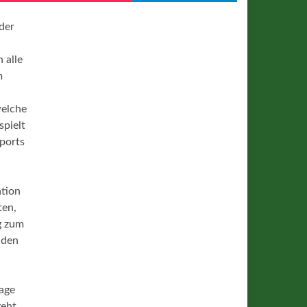
der
 alle
m
welche
pielt
ports
.
ation
ten,
g zum
 den
,
rage
eht,