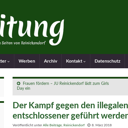
tter
Werben
Archiv
Kontakt
Datenschutz
Frauen fördern – JU Reinickendorf lädt zum Girls
Day ein
Der Kampf gegen den illegal
entschlossener geführt werde
Veröffentlicht unter
Alle Beiträge
,
Reinickendorf
8. März 2018