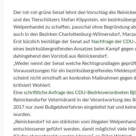
Der rot-rot-grüne Senat lehnt den Vorschlag des Reinick
und des Tierschützers Stefan Klippstein, ein bezirksüber
Welpenhandel zu schaffen, pauschal ohne Begründung ab. 
auch in den Bezirken Charlottenburg-Wilmersdorf, Marz
Erst kürzlich
bestätige der Senat auf
Nachfrage der CDU-
eines bezirksübergreifenden Ansatzes beim Kampf gegen 
dahingehend den Vorstoß aus Reinickendorf.
„
Weder nennt der Senat welche Rechtsgrundlagen geprüf
Voraussetzungen für ein bezirksübergreifendes Meldesy
scheint nicht ernsthaft an konkreten Maßnahmen gegen den
kritisiert Wohlert.
Eine
schriftliche Anfrage des CDU-Bezirksverordneten Bj
Reinickendorfer Veterinäramt in der Verantwortung des B
2017 nur zwei Bußgeldverfahren eingeleitet hat und kein
wurden.
„Reinickendorf ist am stärksten vom illegalen Welpenhand
entschlossener geführt werden, damit möglichst viele Hä