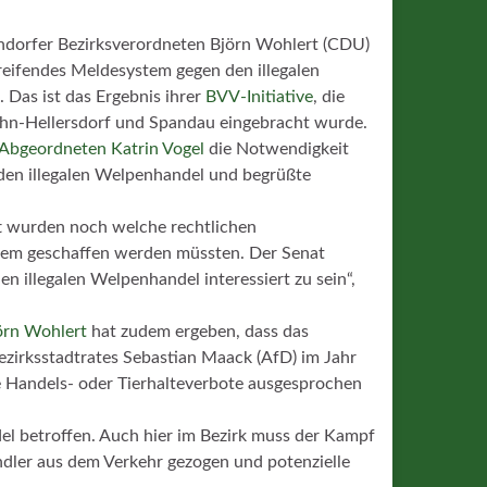
endorfer Bezirksverordneten Björn Wohlert (CDU)
greifendes Meldesystem gegen den illegalen
Das ist das Ergebnis ihrer
BVV-Initiative
, die
ahn-Hellersdorf und Spandau eingebracht wurde.
Abgeordneten Katrin Vogel
die Notwendigkeit
den illegalen Welpenhandel und begrüßte
t wurden noch welche rechtlichen
stem geschaffen werden müssten.
Der Senat
 illegalen Welpenhandel interessiert zu sein“,
örn Wohlert
hat zudem ergeben, dass das
ezirksstadtrates Sebastian Maack (AfD) im Jahr
e Handels- oder Tierhalteverbote ausgesprochen
el betroffen. Auch hier im Bezirk muss der Kampf
ndler aus dem Verkehr gezogen und potenzielle