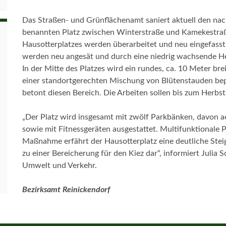
Das Straßen- und Grünflächenamt saniert aktuell den na
benannten Platz zwischen Winterstraße und Kamekestraß
Hausotterplatzes werden überarbeitet und neu eingefass
werden neu angesät und durch eine niedrig wachsende He
In der Mitte des Platzes wird ein rundes, ca. 10 Meter br
einer standortgerechten Mischung von Blütenstauden bepf
betont diesen Bereich. Die Arbeiten sollen bis zum Herbs
„Der Platz wird insgesamt mit zwölf Parkbänken, davon a
sowie mit Fitnessgeräten ausgestattet. Multifunktionale
Maßnahme erfährt der Hausotterplatz eine deutliche Steig
zu einer Bereicherung für den Kiez dar“, informiert Julia 
Umwelt und Verkehr.
Bezirksamt Reinickendorf