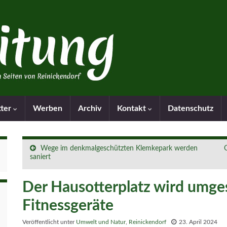
tter
Werben
Archiv
Kontakt
Datenschutz
Wege im denkmalgeschützten Klemkepark werden
saniert
Der Hausotterplatz wird umges
Fitnessgeräte
Veröffentlicht unter
Umwelt und Natur
,
Reinickendorf
23. April 2024